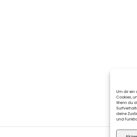
Um dir ein 
Cookies, u
Wenn du di
Surfverhalt
deine Zust
und Funkti
Akze